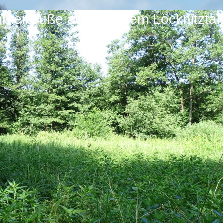
mergrüße aus unserem Löcknitztal