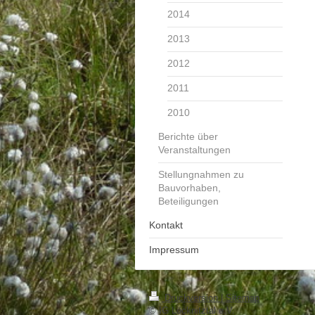
2014
2013
2012
2011
2010
Berichte über
Veranstaltungen
Stellungnahmen zu
Bauvorhaben,
Beteiligungen
Kontakt
Impressum
Druckversion
|
Sitemap
© IG Löcknitztal e.V.